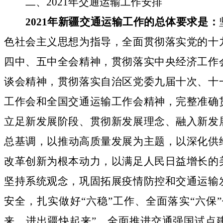
二
、
2021
年交通运输工作安排
2021
年新疆交通运输工作的总体要求是：
色社会主义思想为指导，全面贯彻落实党的十
四中、五中全会精神，贯彻落实中央经济工作
谈会精神，
贯彻落实自治区党委九届十次、十
工作会和全国交通运输工作会精神，
完整准确
立足新发展阶段、
贯彻
新发展理念、融入新发
总基调，
以
推动高质量发展为主题，
以
深化供
改革创新为根本动力，
以
满足人民日益增长的
坚持系统观念，巩固拓展疫情防控和交通运输
安全，扎实做好
“
六稳
”
工作、全面落实
“
六保
”
来、进出疆快起来
”
，全面推进交通强国试点