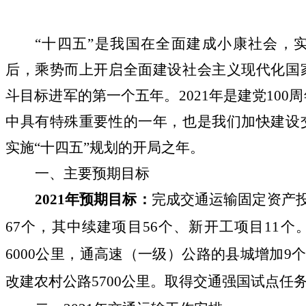
“
十四五
”
是我国在全面建成小康社会，
后，乘势而上开启全面建设社会主义现代化国
斗目标进军的第一个五年。
2021
年是建党
100
周
中具有特殊重要性的一年，也是我们加快建设
实施
“
十四五
”
规划的开局之年。
一、主要预期目标
2021
年预期目标
：
完成交通运输固定资产
67
个，
其中续建项目
56
个、新开工项目
11
个
6000
公里
，
通高速（一级）
公路
的县城增加
9
改建农村公路
5700
公里。取得交通强国试点任