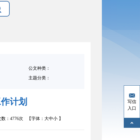
公文种类：
主题分类：
工作计划
写信
入口
数：
4776次
【字体：
大
中
小
】