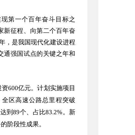
实现第一个百年奋斗目标之
家新征程、向第二个百年奋
年，是我国现代化建设进程
交通强国试点的关键之年和
投资
600
亿元。
计划实施项目
。
全区高速公路总里程突破
个达到
89
个、占比
83.2%
。新
务的阶段性成果。