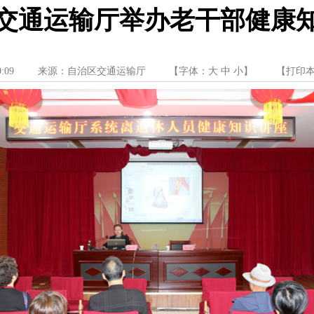
交通运输厅举办老干部健康
9:09
来源：自治区交通运输厅
【字体：
大
中
小
】
【
打印