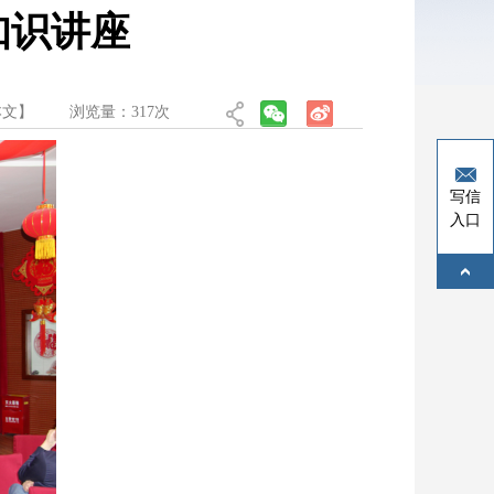
知识讲座
本文
】
浏览量：
317
次
写信
入口